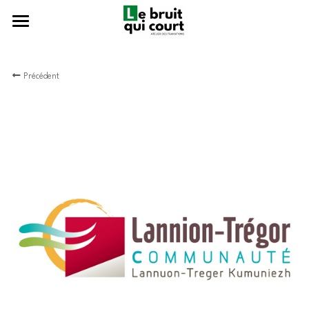
Présentation
Précédent
Que fait-on ?
L'équipe
Ils nous font confiance
Nous rejoindre ?
Un café ?