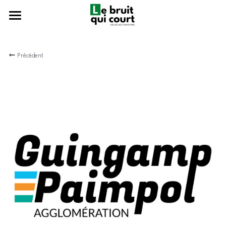
Présentation
Précédent
Que fait-on ?
L'équipe
Ils nous font confiance
Nous rejoindre ?
Un café ?